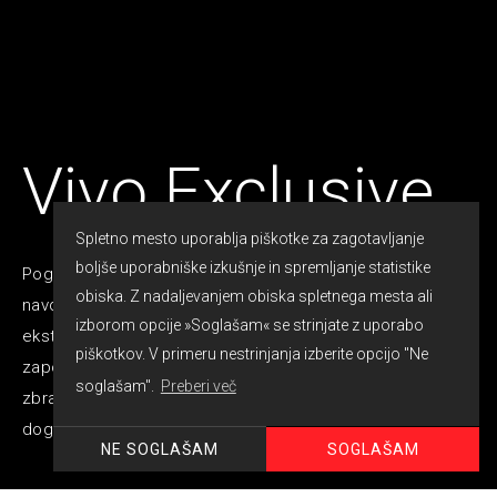
Vivo Exclusive
Spletno mesto uporablja piškotke za zagotavljanje
boljše uporabniške izkušnje in spremljanje statistike
Pogostitev v zelo visoki meri, vse za zadovoljitev in
obiska. Z nadaljevanjem obiska spletnega mesta ali
navdušenje vaših in naših gostov. Želite narediti vtis z
izborom opcije »Soglašam« se strinjate z uporabo
ekstra gala dogodkom med svojimi prijatelji, partnerji,
piškotkov. V primeru nestrinjanja izberite opcijo "Ne
zaposlenimi. V Vivo cateringu smo čez vsa svoja leta
soglašam".
Preberi več
zbrali ogromno izkušenj na področju VIP svečanih
dogodkov.
SOGLAŠAM
NE SOGLAŠAM