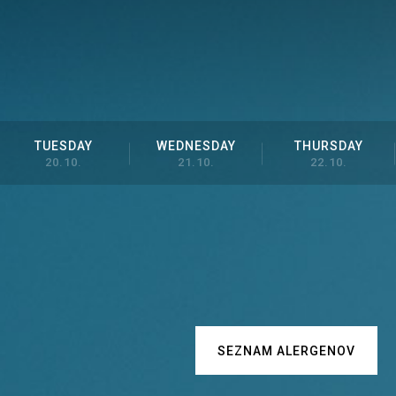
TUESDAY
WEDNESDAY
THURSDAY
20.10.
21.10.
22.10.
SEZNAM ALERGENOV