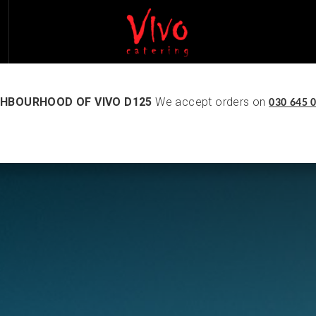
IGHBOURHOOD OF VIVO D125
We accept orders on
030 645 