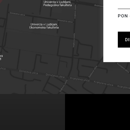
PON 
D