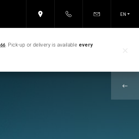
EN
. Pick-up or delivery is available
every
066
×