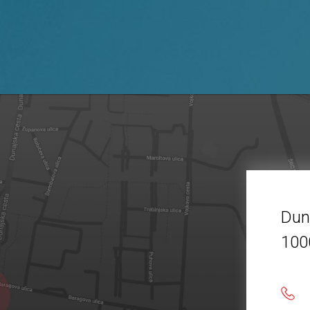
Dun
100