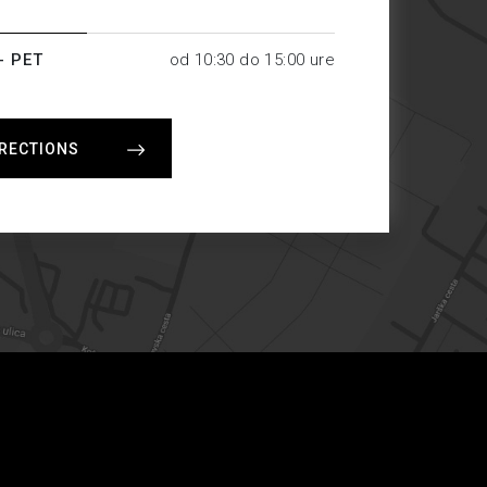
- PET
od 10:30 do 15:00 ure
IRECTIONS