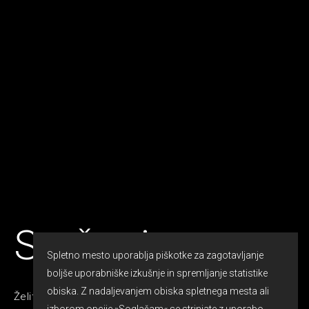
Srečanja
Spletno mesto uporablja piškotke za zagotavljanje
boljše uporabniške izkušnje in spremljanje statistike
obiska. Z nadaljevanjem obiska spletnega mesta ali
Želite svojega poslovnega partnerja ali kolega razveseliti,