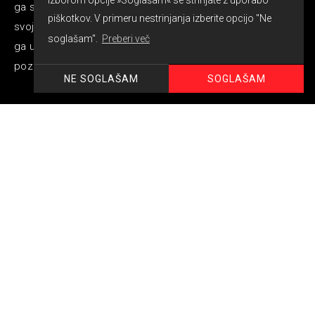
izborom opcije »Soglašam« se strinjate z uporabo
ga skozi druženje ob dobri hrani in kapljici pridobiti na
piškotkov. V primeru nestrinjanja izberite opcijo "Ne
svojo stran ali pa se mu zgolj zahvaliti za napredek, ki sta
soglašam".
Preberi več
ga ustvarila skupaj. Ali pa želite svojim najbližjim dati več
pozornosti.
SOGLAŠAM
NE SOGLAŠAM
V korak z nami
Srečanja so lahko različne narave. Morda nimate v
svojih poslovnih prostorih dovolj prostora kjer bi lahko
izvedli team building, konferenco, večji sestanek,
seminar ali pa želite le spremeniti okolje. Pri nas
delamo vse, ne samo kuhamo in strežemo. Naša
vizionarka vzpodbuja in usmerja svojo zvesto ekipo